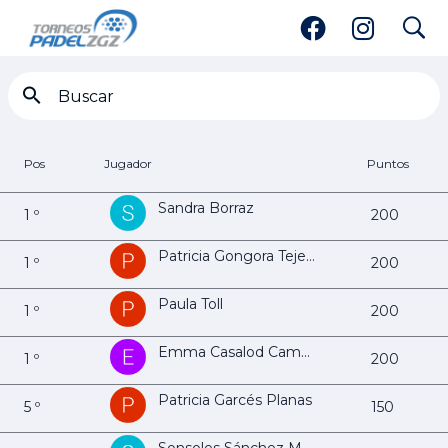
search
Ranking 4ª Femenina
Pos
Jugador
Puntos
Sandra Borraz
1 º
200
Patricia Gongora Tejerp
1 º
200
Paula Toll
1 º
200
Emma Casalod Campos
1 º
200
Patricia Garcés Planas
5 º
150