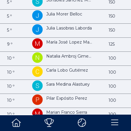
Sonsoles Sánchez Mendivil
5 º
150
Julia Morer Belloc
5 º
150
Julia Lasobras Laborda
5 º
150
María José Lopez Martin
9 º
125
Natalia Ambroj Gimeno
10 º
100
Carla Lobo Gutiérrez
10 º
100
Sara Medina Alastuey
10 º
100
Pilar Expósito Perez
10 º
100
Marian Franco Sierra
10 º
100
Elena Valentín Gracia
10 º
100