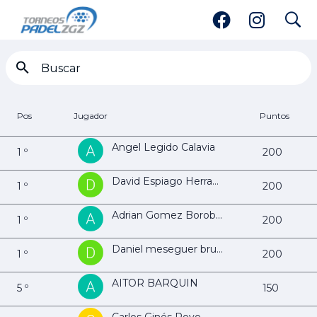
search
Ranking 5ª Masculina
Pos
Jugador
Puntos
Angel Legido Calavia
1 º
200
David Espiago Herrando
1 º
200
Adrian Gomez Borobia
1 º
200
Daniel meseguer bruna
1 º
200
AITOR BARQUIN
5 º
150