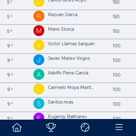
Carlos Ginés Royo
5 º
150
Razvan Darca
5 º
150
Mario Stoica
5 º
150
Victor Llamas Sanjuan
9 º
100
Javier Mateo Virgos
9 º
100
Adolfo Pena García
9 º
100
Carmelo Moya Martínez
9 º
100
Santos rivas
9 º
100
Eugeniy Bakharev
9 º
100
RAFAEL SAVASTANO
9 º
100